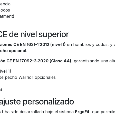
tencia
codos
atment)
CE de nivel superior
iones CE EN 1621-1:2012 (nivel 1)
en hombros y codos, y 
echo opcional
.
ción CE EN 17092-3:2020 (Clase AA)
, garantizando una alt
vel 1)
de pecho Warrior opcionales
d
ajuste personalizado
ut
ha sido desarrollada bajo el sistema
ErgoFit
, que permit