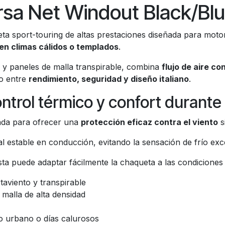
rsa Net Windout Black/Bl
a sport-touring de altas prestaciones diseñada para moto
 en climas cálidos o templados
.
a y paneles de malla transpirable, combina
flujo de aire c
to entre
rendimiento, seguridad y diseño italiano
.
trol térmico y confort durante t
ñada para ofrecer una
protección eficaz contra el viento
s
 estable en conducción, evitando la sensación de frío exc
ta puede adaptar fácilmente la chaqueta a las condiciones 
rtaviento y transpirable
 malla de alta densidad
co urbano o días calurosos