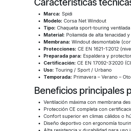
Características técnic
Marca:
Spidi
Modelo:
Corsa Net Windout
Tipo:
Chaqueta sport-touring ventilada
Material:
Poliamida de alta tenacidad y 
Membrana:
Windout desmontable (corta
Protecciones:
CE EN 1621-1:2012 (nive
Preparada para:
Espaldera y protecto
Certificación:
CE EN 17092-3:2020 (C
Uso:
Touring / Sport / Urbano
Temporada:
Primavera – Verano – Ot
Beneficios principales 
Ventilación máxima con membrana de
Protección CE completa con certificac
Confort superior en climas cálidos o 
Diseño deportivo con ergonomía touri
Alta resistencia y durabilidad para uso 