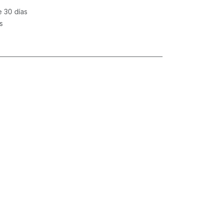
e 30 días
s