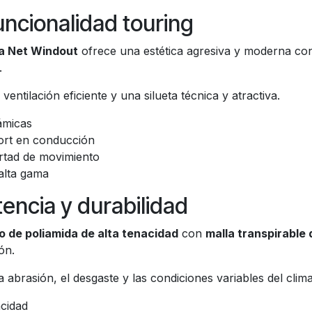
uncionalidad touring
a Net Windout
ofrece una estética agresiva y moderna c
.
entilación eficiente y una silueta técnica y atractiva.
ámicas
rt en conducción
ertad de movimiento
 alta gama
tencia y durabilidad
do de poliamida de alta tenacidad
con
malla transpirable 
ón.
a abrasión, el desgaste y las condiciones variables del clima
acidad