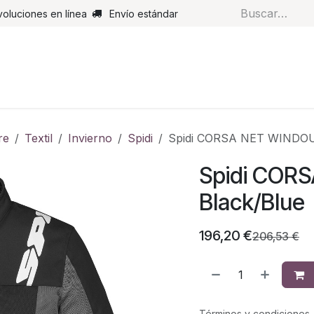
voluciones en línea
Envío estándar
s
Pantalones
Botas
Guantes
Airbags
Monos de cue
re
Textil
Invierno
Spidi
Spidi CORSA NET WINDOU
Spidi COR
Black/Blue
196,20
€
206,53
€
Términos y condiciones