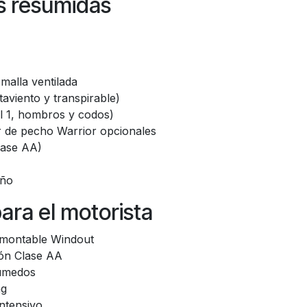
as resumidas
malla ventilada
viento y transpirable)
l 1, hombros y codos)
r de pecho Warrior opcionales
lase AA)
oño
para el motorista
smontable Windout
ión Clase AA
húmedos
ng
intensivo