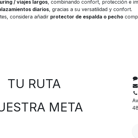
uring / viajes largos
, combinando confort, protección e im
plazamientos diarios
, gracias a su versatilidad y confort.
tes, considera añadir
protector de espalda o pecho
compa
C
 RUTA
Av
TRA META
48