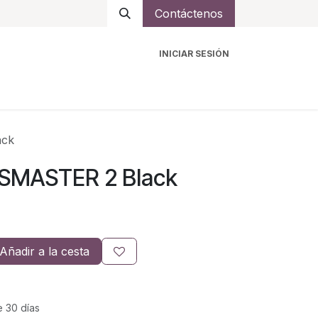
Contáctenos
INICIAR SESIÓN
ro
Intercomunicadores
Accesorios
Ayuda
ack
SSMASTER 2 Black
Añadir a la cesta
e 30 días