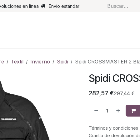
voluciones en línea
Envío estándar
s
Pantalones
Botas
Guantes
Airbags
Monos de cue
re
Textil
Invierno
Spidi
Spidi CROSSMASTER 2 Bl
Spidi CRO
282,57
€
297,44
€
Términos y condiciones
Grantía de devolución d