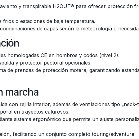
iento y transpirable H2OUT® para ofrecer protección frente
s fríos o estaciones de baja temperatura.
s combinaciones de capas según la meteorología o necesid
ción
es homologadas CE en hombros y codos (nivel 2).
spalda y protector pectoral opcionales.
de prendas de protección motera, garantizando estándares
en marcha
da con rejilla interior, además de ventilaciones tipo „neck-
rporal en trayectos calurosos.
iante sistema ergonómico que permite un ajuste personaliz
lón, facilitando un conjunto completo touring/adventure.