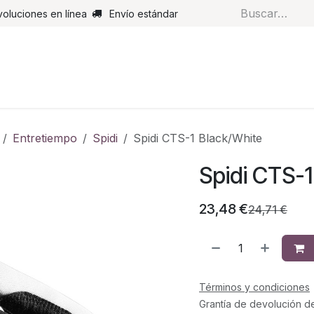
voluciones en línea
Envío estándar
s
Pantalones
Botas
Guantes
Airbags
Monos de cue
Entretiempo
Spidi
Spidi CTS-1 Black/White
Spidi CTS-1
23,48
€
24,71
€
Términos y condiciones
Grantía de devolución d