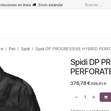
voluciones en línea
Envío estándar
s
Pantalones
Botas
Guantes
Airbags
Monos de cue
re
Piel
Spidi
Spidi DP PROGRESSIVE HYBRID PERF
Spidi DP 
PERFORATE
376,78
€
396,61
€
Términos y condiciones