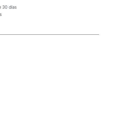
e 30 días
s