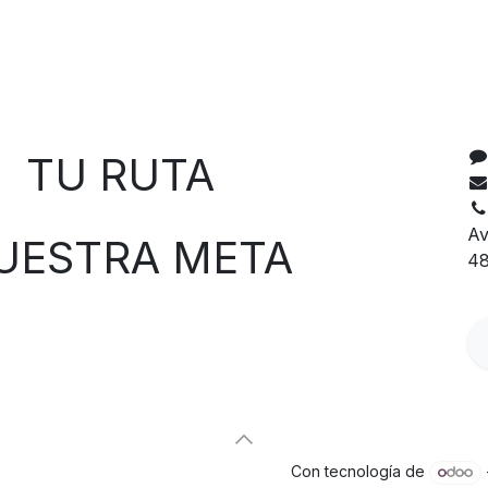
C
 RUTA
Av
TRA META
48
Con tecnología de