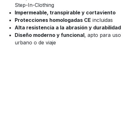
Step-In-Clothing
Impermeable, transpirable y cortaviento
Protecciones homologadas CE
incluidas
Alta resistencia a la abrasión y durabilidad
Diseño moderno y funcional
, apto para uso
urbano o de viaje
Spidi FRONTIER JACKET, chaqueta Spidi, chaqueta
moto touring, chaqueta moto adventure, chaqueta 4
estaciones Spidi, chaqueta moto impermeable, Spidi
H2Out, ropa de moto técnica, equipamiento motorista
trail, chaqueta motera con protecciones CE.