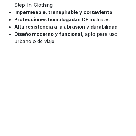
Step-In-Clothing
Impermeable, transpirable y cortaviento
Protecciones homologadas CE
incluidas
Alta resistencia a la abrasión y durabilidad
Diseño moderno y funcional
, apto para uso
urbano o de viaje
Palabras clave SEO
Spidi FRONTIER JACKET, chaqueta Spidi, chaqueta
moto touring, chaqueta moto adventure, chaqueta 4
estaciones Spidi, chaqueta moto impermeable, Spidi
H2Out, ropa de moto técnica, equipamiento motorista
trail, chaqueta motera con protecciones CE.