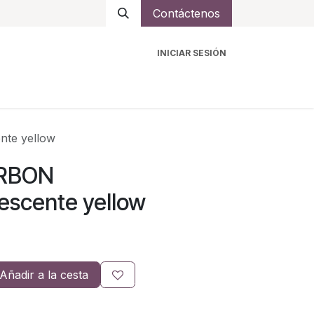
Contáctenos
INICIAR SESIÓN
ro
Intercomunicadores
Accesorios
Ayuda
nte yellow
ARBON
escente yellow
Añadir a la cesta