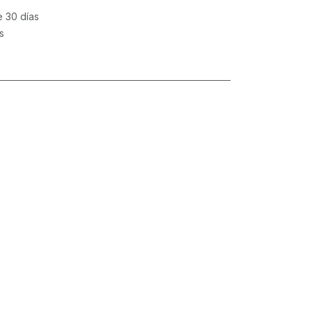
e 30 días
s