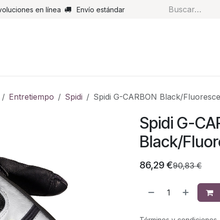
voluciones en línea
Envío estándar
s
Pantalones
Botas
Guantes
Airbags
Monos de cue
Entretiempo
Spidi
Spidi G-CARBON Black/Fluoresce
Spidi G-C
Black/Fluor
86,29
€
90,83
€
Términos y condiciones