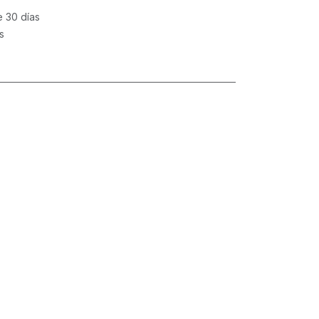
e 30 días
s