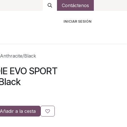
Contáctenos
INICIAR SESIÓN
ro
Intercomunicadores
Accesorios
Ayuda
nthracite/Black
DIE EVO SPORT
Black
Añadir a la cesta