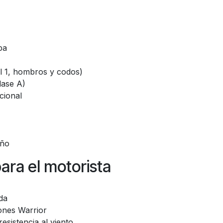
pa
l 1, hombros y codos)
ase A)
cional
oño
para el motorista
da
ones Warrior
resistencia al viento