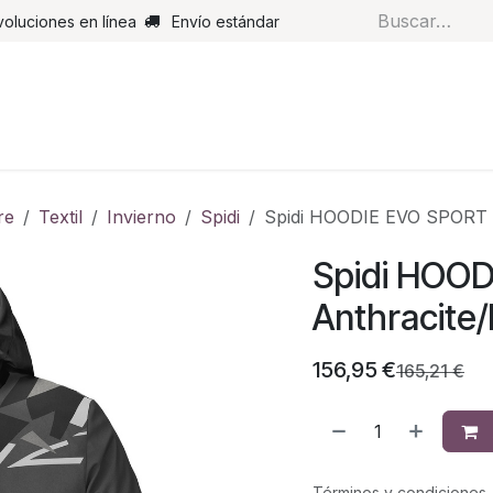
voluciones en línea
Envío estándar
s
Pantalones
Botas
Guantes
Airbags
Monos de cue
re
Textil
Invierno
Spidi
Spidi HOODIE EVO SPORT A
Spidi HOO
Anthracite/
156,95
€
165,21
€
Términos y condiciones