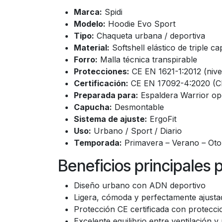
Marca:
Spidi
Modelo:
Hoodie Evo Sport
Tipo:
Chaqueta urbana / deportiva
Material:
Softshell elástico de triple ca
Forro:
Malla técnica transpirable
Protecciones:
CE EN 1621-1:2012 (nive
Certificación:
CE EN 17092-4:2020 (Cl
Preparada para:
Espaldera Warrior op
Capucha:
Desmontable
Sistema de ajuste:
ErgoFit
Uso:
Urbano / Sport / Diario
Temporada:
Primavera – Verano – Ot
Beneficios principales 
Diseño urbano con ADN deportivo
Ligera, cómoda y perfectamente ajusta
Protección CE certificada con protecci
Excelente equilibrio entre ventilación y 