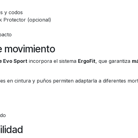
os y codos
 Protector (opcional)
pacto
e movimiento
e Evo Sport
incorpora el sistema
ErgoFit
, que garantiza
má
bles en cintura y puños permiten adaptarla a diferentes mor
ado
ilidad