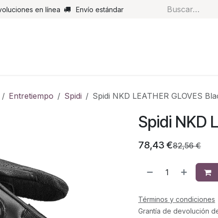
voluciones en línea
Envío estándar
s
Pantalones
Botas
Guantes
Airbags
Monos de cue
Entretiempo
Spidi
Spidi NKD LEATHER GLOVES Bla
Spidi NKD 
78,43
€
82,56
€
Términos y condiciones
Grantía de devolución d