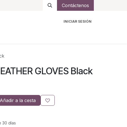
Contáctenos
INICIAR SESIÓN
ro
Intercomunicadores
Accesorios
Ayuda
ck
LEATHER GLOVES Black
Añadir a la cesta
e 30 días