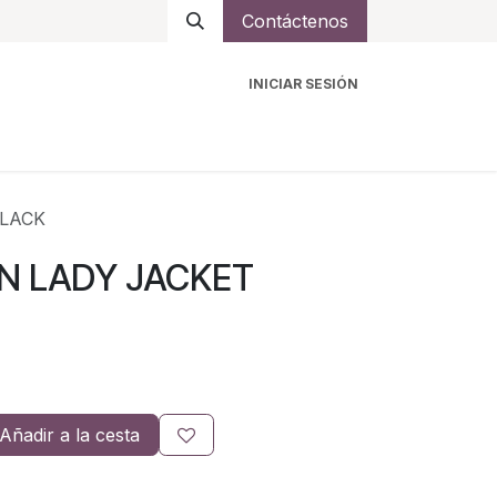
Contáctenos
INICIAR SESIÓN
ro
Intercomunicadores
Accesorios
Ayuda
BLACK
N LADY JACKET
Añadir a la cesta