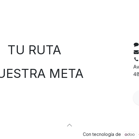
C
 RUTA
Av
TRA META
48
Con tecnología de