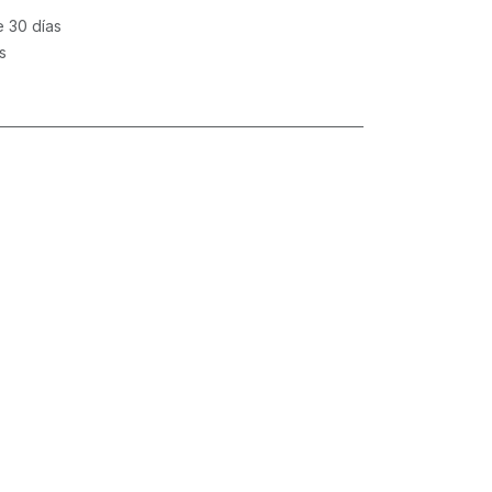
e 30 días
s