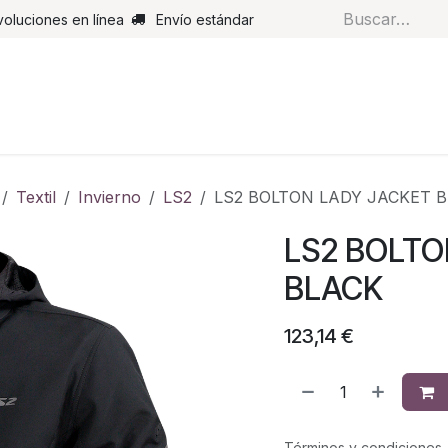
voluciones en línea
Envío estándar
s
Pantalones
Botas
Guantes
Airbags
Monos de cue
Textil
Invierno
LS2
LS2 BOLTON LADY JACKET 
LS2 BOLTO
BLACK
123,14
€
Términos y condiciones