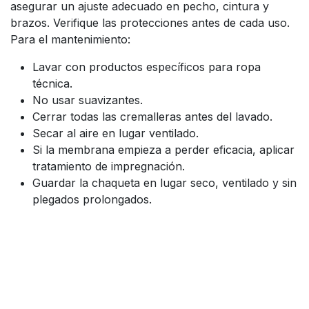
asegurar un ajuste adecuado en pecho, cintura y
brazos. Verifique las protecciones antes de cada uso.
Para el mantenimiento:
Lavar con productos específicos para ropa
técnica.
No usar suavizantes.
Cerrar todas las cremalleras antes del lavado.
Secar al aire en lugar ventilado.
Si la membrana empieza a perder eficacia, aplicar
tratamiento de impregnación.
Guardar la chaqueta en lugar seco, ventilado y sin
plegados prolongados.
La
LS2 Bolton Man Jacket
combina
chaqueta moto
urbana impermeable
,
softshell 3 capas
,
forro
térmico desmontable
,
protección CE Clase A
,
capucha desmontable
,
uso diario y urbano-moto
en