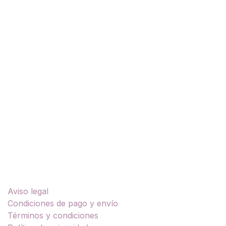
una sola prenda.
Si buscas una chaqueta de moto que puedas usar
tanto en la ciudad como los días de trayecto, con
protección técnica, impermeabilidad real y diseño
moderno, añade la Bolton Man Jacket a tu carrito
ahora y disfruta de cada ruta con confort, estilo y
tranquilidad.
Enlaces útiles
Aviso legal
Condiciones de pago y envío
Términos y condiciones