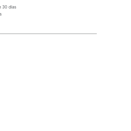
e 30 días
s