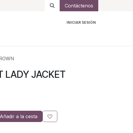
Contáctenos
INICIAR SESIÓN
ro
Intercomunicadores
Accesorios
Ayuda
BROWN
T LADY JACKET
Añadir a la cesta