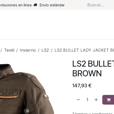
voluciones en línea
Envío estándar
s
Pantalones
Botas
Guantes
Airbags
Monos de cue
Textil
Invierno
LS2
LS2 BULLET LADY JACKET 
LS2 BULLE
BROWN
147,93
€
Términos y condiciones