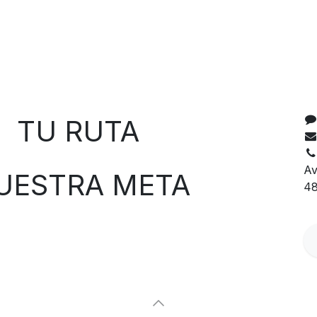
C
 RUTA
Av
TRA META
48