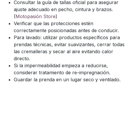
Consultar la guía de tallas oficial para asegurar
ajuste adecuado en pecho, cintura y brazos.
(
Motopasión Store
)
Verificar que las protecciones estén
correctamente posicionadas antes de conducir.
Para lavado: utilizar productos específicos para
prendas técnicas, evitar suavizantes, cerrar todas
las cremalleras y secar al aire evitando calor
directo.
Si la impermeabilidad empieza a reducirse,
considerar tratamiento de re-impregnación.
Guardar la prenda en un lugar seco y ventilado.
La
LS2 Serra Evo Man Jacket
combina
chaqueta
moto touring impermeable
,
forro térmico
desmontable
,
protección CE hombros/codos
,
tejido
poliéster 600D/Ripstop
,
ventilaciones regulables
y