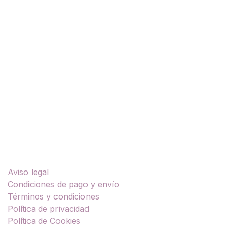
uso de múltiples estaciones
en una sola prenda.
Si estás buscando una chaqueta de moto que te
acompañe en ciudad, autopista o rutas de fin de
semana bajo lluvia, viento o frío, añade ahora la Serra
Evo a tu equipamiento y disfruta de cada kilómetro
con máxima protección y estilo.
Enlaces útiles
Aviso legal
Condiciones de pago y envío
Términos y condiciones
Política de privacidad
Política de Cookies